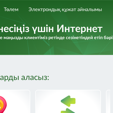
Төлем
Электрондық құжат айналымы
несіңіз үшін Интернет
әне маңызды клиентіміз ретінде сезінетіндей етіп б
ларды аласыз:
Кіру