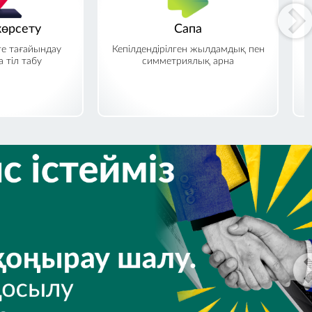
өрсету
Сапа
е тағайындау
Кепілдендірілген жылдамдық пен
 тіл табу
симметриялық арна