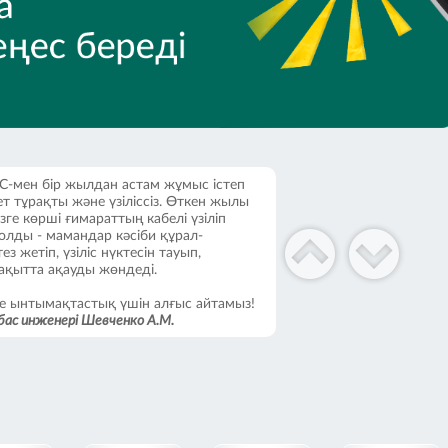
ШС-мен бір жылдан астам жұмыс істеп
ет тұрақты және үзіліссіз. Өткен жылы
зге көрші ғимараттың кабелі үзіліп
олды - мамандар кәсіби құрал-
 жетіп, үзіліс нүктесін тауып,
ақытта ақауды жөндеді.
е ынтымақтастық үшін алғыс айтамыз!
ас инженері Шевченко А.М.
кезеңінде мамандар өздерінің жоғары
йылған міндеттерді барынша орындауға
н, сондай-ақ туындаған мәселелерді
лік пен жеке көзқарасты растады. Біз