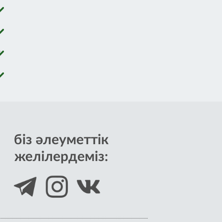
?
біз әлеуметтік
желілердеміз: