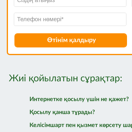
құнды. Сондай-
тиімділігін жән
келеді.
Ынтымақтастығы
IT бөлімінің бас
Өтінім қалдыру
Жиі қойылатын сұрақтар:
Интернетке қосылу үшін не қажет?
Қосылу қанша тұрады?
Келісімшарт пен қызмет көрсету ша