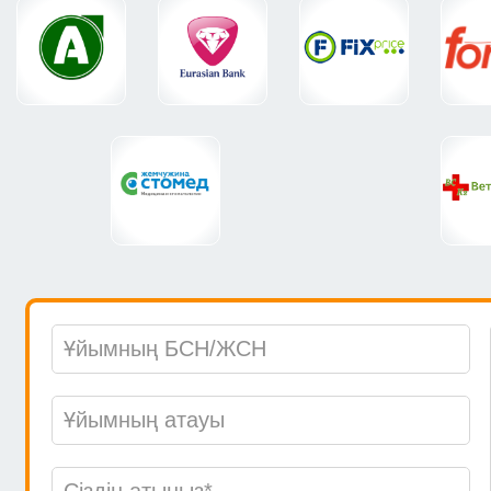
компаниямен ын
және «Uplink» Ж
провайдер реті
Бас IT маманы Са
«Uplink» ЖШС 6
жоғары жылдамд
қызметтерін же
«Uplink» ЖШС б
үздіксіздігін, қа
кепілдендірілг
жұмысты жедел 
қызметкерлер ш
бағдарланған қ
«Еуразиялық ба
Жаңбыршина Қ.С
Біз «Uplink» Ж
істеп келеміз. 
туындаған мәсел
шешімдерді ізд
немесе жағдай б
қолдау көрсетіп
жабылғанынан 