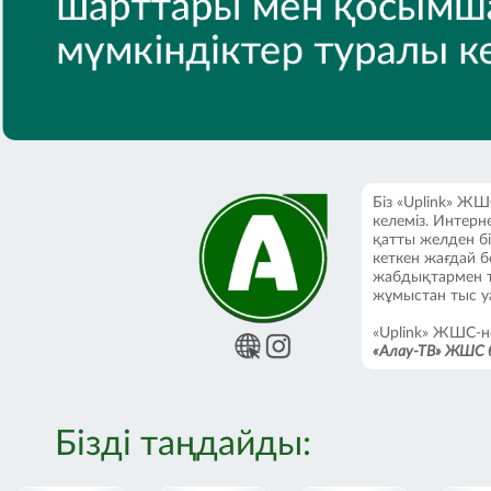
Біз «Uplink» Ж
келеміз. Интерн
қатты желден бі
кеткен жағдай б
жабдықтармен тез
жұмыстан тыс у
«Uplink» ЖШС-н
«Алау-ТВ» ЖШС б
Ынтымақтастық 
Бізді таңдайды:
кәсібилігін, қо
деген ұмтылысы
шешудегі тиімді