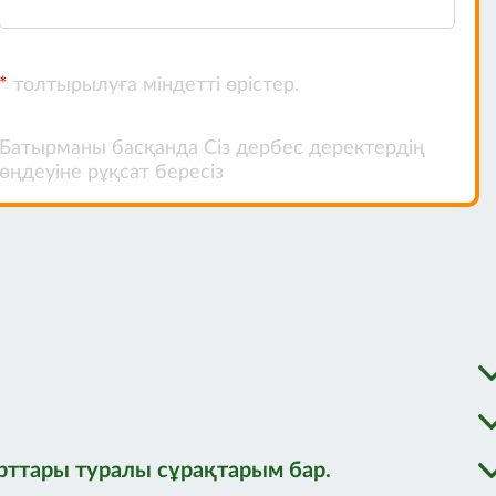
ақ тапсырыстарды орындаудың
е клиентке мұқият қарауды атап өткім
ңыз үшін рахмет!
*
толтырылуға міндетті өрістер.
тығы Киселев С.Н.
Батырманы басқанда Сіз дербес деректердің
өңдеуіне рұқсат бересіз
рттары туралы сұрақтарым бар.