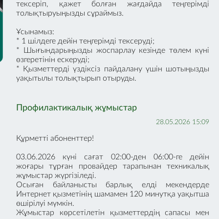
тексеріп, қажет болған жағдайда теңгерімді
толықтыруыңызды сұраймыз.
Ұсынамыз:
* 1 шілдеге дейін теңгерімді тексеруді;
* Шығындарыңызды жоспарлау кезінде төлем күні
өзгеретінін ескеруді;
* Қызметтерді үздіксіз пайдалану үшін шотыңызды
уақытылы толықтырып отыруды.
Профилактикалық жұмыстар
28.05.2026 15:09
Құрметті абоненттер!
03.06.2026 күні сағат 02:00-ден 06:00-ге дейін
жоғары тұрған провайдер тарапынан техникалық
жұмыстар жүргізіледі.
Осыған байланысты барлық елді мекендерде
Интернет қызметінің шамамен 120 минутқа уақытша
өшірілуі мүмкін.
Жұмыстар көрсетілетін қызметтердің сапасы мен