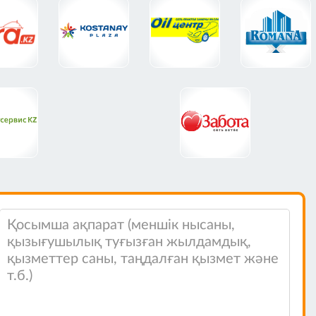
тымақтастыққа толық қанағаттанамыз
ШС сенімді серіктес және кәсіби
нде ұсынамыз.
мойленко Е.В.
 жыл бойы деректерді беру және
ықты Интернетке қол жеткізу
ткізуші болып табылады.
айланыс арналарының тұрақтылығын,
уіпсіздігін және деректерді берудің
ен жылдамдығын қамтамасыз етеді,
және сапалы орындау үшін білікті
татына ие және тұтынушыларға
ағидаттарын ұстанады.
нк» АҚ №7 филиалының директоры
.
ШС-мен бірнеше жылдан бері жұмыс
Компания басшылығы мен қызметкерлері
елерді талқылауға және өзара тиімді
еуге әрқашан ашық. Қандай сұрақ
олса да, мамандар кері байланысқа
, тапсырманың қай кезеңде
хабардар болып отыратыны ерекше