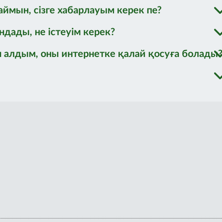
ймын, сізге хабарлауым керек пе?
ады, не істеуім керек?
алдым, оны интернетке қалай қосуға болады