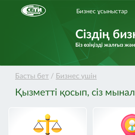
Бизнес ұсыныстар
Сіздің биз
Біз өзіңізді жалғыз ж
Басты бет
/
Бизнес үшін
Қызметті қосып, сіз мына