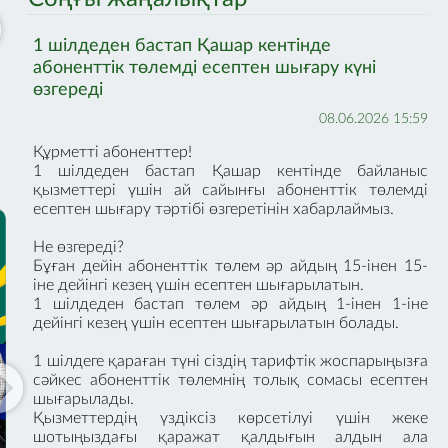
Сенімділік
Сынақтама қолжетімд
1 шілдеден бастап Қашар кентінде
абоненттік төлемді есептен шығару күні
Техникалық қолдау көрсету
Біз сізге 2 аптаға дейін тег
мамандары сіз үшін тәулік бойы
өзгереді
қолжетімділігін ұйымда
жұмыс істейді, кез келген
арқылы шешім қабылда
08.06.2026 15:59
ақауларды жылдам түзетеді
көмектесеміз.
(стандарт бойынша 3 сағат)
*Қызмет біздің желінің 
Құрметті абоненттер!
аймағында қолжетімд
1 шілдеден бастап Қашар кентінде байланыс
қызметтері үшін ай сайынғы абоненттік төлемді
есептен шығару тәртібі өзгеретінін хабарлаймыз.
Не өзгереді?
Бұған дейін абоненттік төлем әр айдың 15-інен 15-
іне дейінгі кезең үшін есептен шығарылатын.
1 шілдеден бастап төлем әр айдың 1-інен 1-іне
дейінгі кезең үшін есептен шығарылатын болады.
1 шілдеге қараған түні сіздің тарифтік жоспарыңызға
сәйкес абоненттік төлемнің толық сомасы есептен
шығарылады.
Қызметтердің үздіксіз көрсетілуі үшін жеке
шотыңыздағы қаражат қалдығын алдын ала