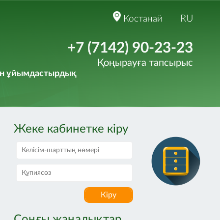
RU
Костанай
+7 (7142) 90-23-23
Қоңырауға тапсырыс
әрін ұйымдастырдық
Жеке кабинетке кіру
Кіру
Соңғы жаңалықтар