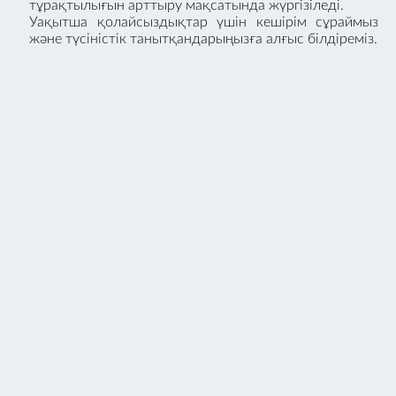
тұрақтылығын арттыру мақсатында жүргізіледі.
Уақытша қолайсыздықтар үшін кешірім сұраймыз
және түсіністік танытқандарыңызға алғыс білдіреміз.