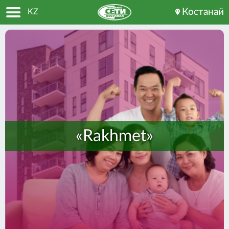
Костанай
KZ
Главная
Интернет тарифы
Телевидение
Умный дом
Оплата
«Rakhmet»
Для бизнеса
О компании
Помощь
мы в социальных сетях: