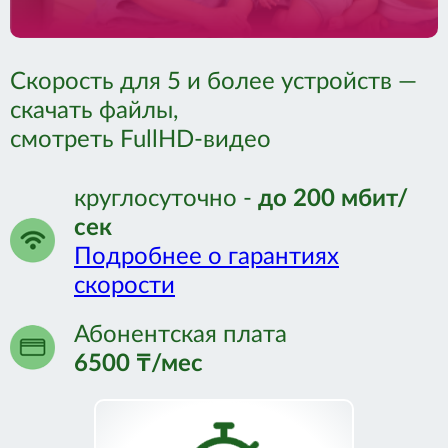
Связаться с нами:
Скорость для 5 и более устройств —
+7 (771) 058-15-55
скачать файлы,
+7 (7142) 22-08-60
смотреть FullHD-видео
круглосуточно -
до 200 мбит/
сек
Подробнее о гарантиях
скорости
Абонентская плата
6500 ₸/мес