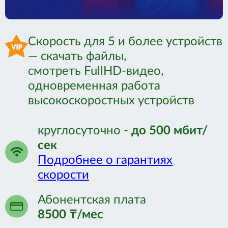
Связаться с нами:
Скорость для 5 и более устройств
+7 (771) 058-15-55
— скачать файлы,
+7 (7142) 22-08-60
смотреть FullHD-видео,
одновременная работа
высокоскоростных устройств
круглосуточно -
до 500 мбит/
сек
Подробнее о гарантиях
скорости
Абонентская плата
8500 ₸/мес