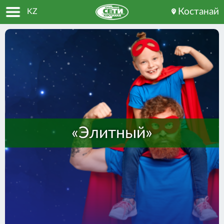
Костанай
KZ
Главная
Интернет тарифы
Телевидение
Умный дом
Оплата
«Элитный»
Для бизнеса
О компании
Помощь
мы в социальных сетях: