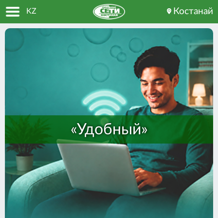
Костанай
KZ
Главная
Интернет тарифы
Телевидение
Умный дом
Оплата
«Удобный»
Для бизнеса
О компании
Помощь
мы в социальных сетях: