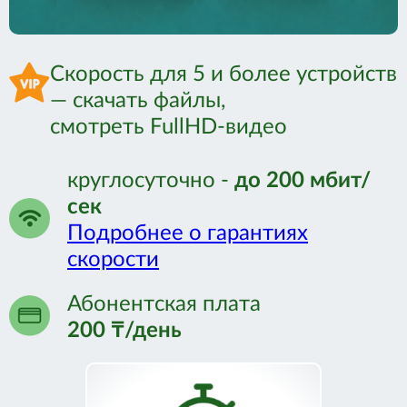
Связаться с нами:
Скорость для 5 и более устройств
+7 (771) 058-15-55
— скачать файлы,
+7 (7142) 22-08-60
смотреть FullHD-видео
круглосуточно -
до 200 мбит/
сек
Подробнее о гарантиях
скорости
Абонентская плата
200 ₸/день