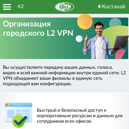
Костанай
KZ
Главная
Организация
городского L2 VPN
Для бизнеса
Бизнес-предложения
Оплата
Вы осуществляете передачу ваших данных, голоса,
Электронный документооборот
видео и всей важной информации внутри единой сети. L2
VPN объединяет ваши филиалы в единую сеть
подходящей вам конфигурации.
мы в социальных сетях:
Быстрый и безопасный доступ к
Связаться с нами:
корпоративным ресурсам и данным для
+7 (7142) 90-23-23
сотрудников всех офисов.