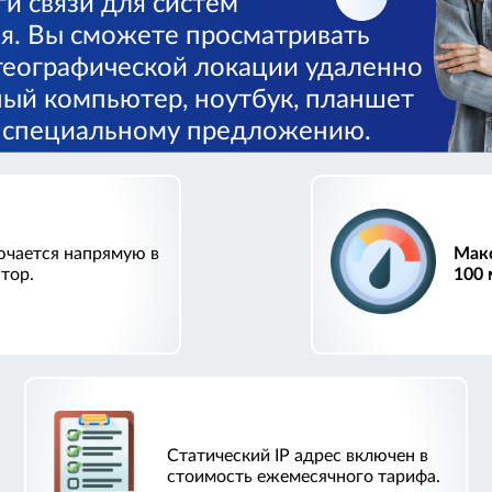
и связи для систем
. Вы сможете просматривать
географической локации удаленно
ный компьютер, ноутбук, планшет
 специальному предложению.
ючается напрямую в
Макс
тор.
100 
Статический IP адрес включен в
стоимость ежемесячного тарифа.