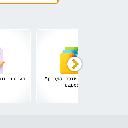
отношения
Аренда статического IP-
адреса