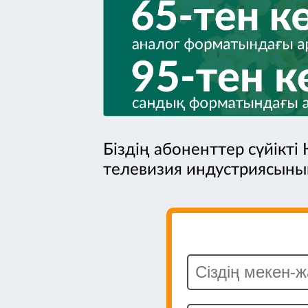
Біздің абоненттер сүйікті
телевизия индустриясыны