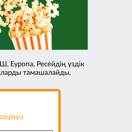
Ш, Еуропа, Ресейдің үздік
аларды тамашалайды.
еріңіз