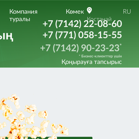
Компания
Көмек
RU
туралы
Костанай
+7 (7142) 22-08-60
ның
+7 (771) 058-15-55
*
+7 (7142) 90-23-23
* Бизнес-клиенттер үшін
Қоңырауға тапсырыс