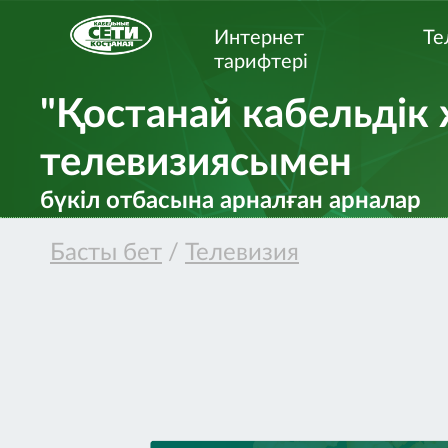
Интернет
Те
тарифтерi
"Қостанай кабельдік
телевизиясымен
бүкіл отбасына арналған арналар
Басты бет
/
Телевизия