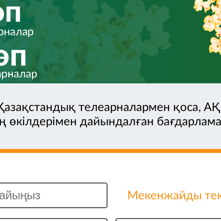
 Қазақстандық телеарналармен қоса, АҚ
ң өкілдерімен дайындалған бағдарлам
Мекенжайды текс