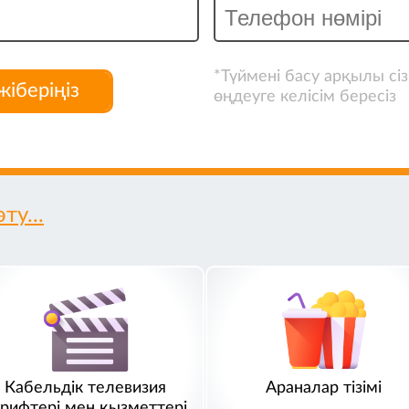
*Түймені басу арқылы сі
жіберіңіз
өңдеуге келісім бересіз
ту...
Кабельдік телевизия
Араналар тізімі
арифтері мен қызметтері