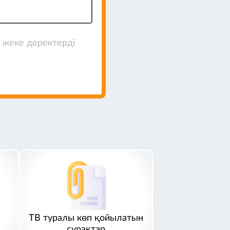
з жеке деректерді
ТВ туралы көп қойылатын
сұрақтар