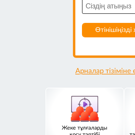
ңізді жіберіңіз
Өтінішіңізді 
Арналар тізіміне ө
Жеке тұлғаларды
қосу тәртібі
т