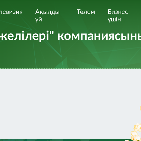
левизия
Ақылды
Төлем
Бизнес
үй
үшін
 желілері" компаниясы