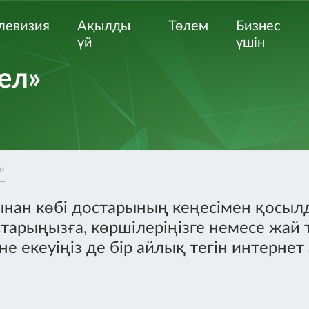
левизия
Ақылды
Төлем
Бизнес
үй
үшін
ел»
"
ынан көбі достарының кеңесімен қосыл
арыңызға, көршілеріңізге немесе жай 
 екеуіңіз де бір айлық тегін интернет 