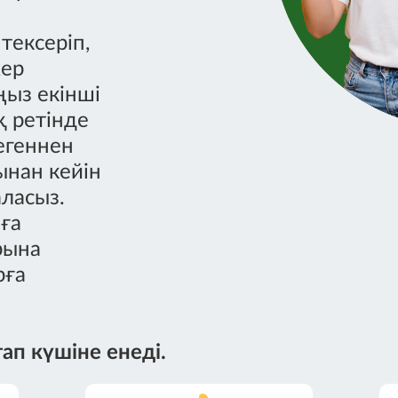
тексеріп,
жер
ңыз екінші
қ ретінде
егеннен
ынан кейін
аласыз.
ға
рына
рға
ап күшіне енеді.