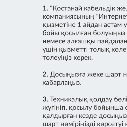
1.
"Қостанай кабельдік жел
компаниясының "Интерне
қызметіне 1 айдан астам 
бойы қосылған болуыңыз 
немесе алғашқы пайдалан
үшін қызметті толық көл
төлеуіңіз керек.
2.
Досыңызға жеке шарт нө
хабарлаңыз.
3.
Техникалық қолдау бөл
жүгініп, қосылу бойынша 
қалдырған кезде досыңыз 
шарт нөміріңізді көрсетуі 