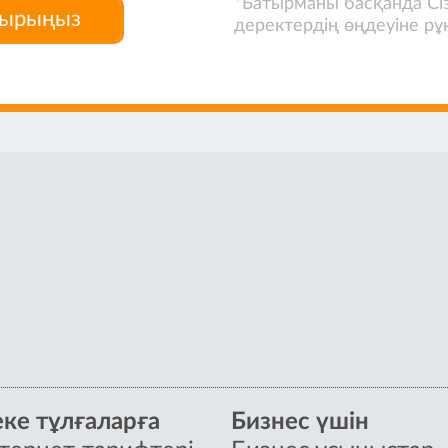
*Батырманы басқанда Сі
дырыңыз
деректердің өңдеуіне рұ
ке тұлғаларға
Бизнес үшін