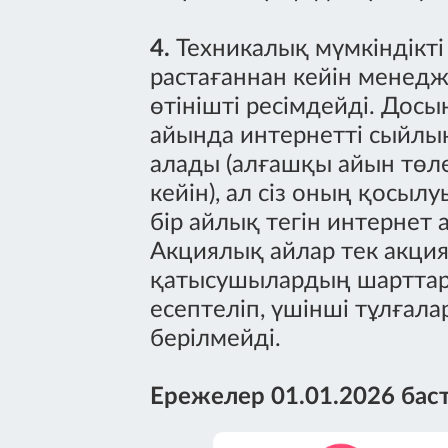
4.
Техникалық мүмкіндікті 
растағаннан кейін менед
өтінішті ресімдейді. Досы
айында интернетті сыйлы
алады (алғашқы айын төл
кейін), ал сіз оның қосылу
бір айлық тегін интернет 
Акциялық айлар тек акция
қатысушылардың шартта
есептеліп, үшінші тұлғала
берілмейді.
Ережелер 01.01.2026 баст