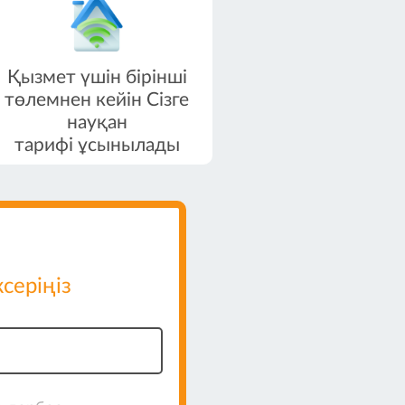
Қызмет үшін бірінші
төлемнен кейін Сізге
науқан
тарифі ұсынылады
еріңіз