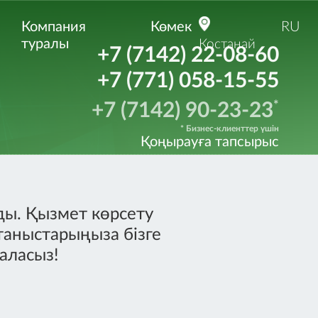
Компания
Көмек
RU
туралы
Костанай
+7 (7142) 22-08-60
+7 (771) 058-15-55
*
+7 (7142) 90-23-23
* Бизнес-клиенттер үшін
Қоңырауға тапсырыс
ды. Қызмет көрсету
таныстарыңыза бізге
аласыз!