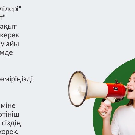
ілері"
т"
уақыт
керек
у айы
емде
міріңізді
іміне
өтініш
сіздің
керек.