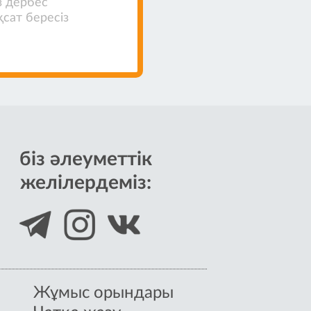
з дербес
қсат бересіз
біз әлеуметтік
желілердеміз:
Жұмыс орындары