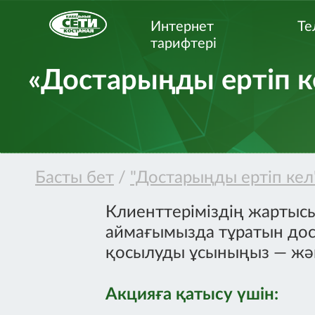
Интернет
Те
тарифтерi
«Достарыңды ертіп к
Басты бет
/
"Достарыңды ертіп кел
Клиенттеріміздің жартыс
аймағымызда тұратын дост
қосылуды ұсыныңыз — және
Акцияға қатысу үшін: