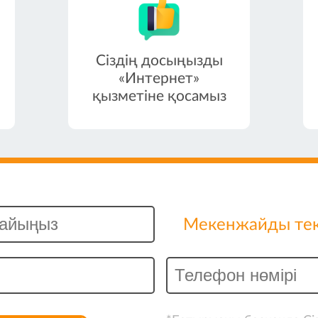
Сіздің досыңызды
«Интернет»
қызметіне қосамыз
Мекенжайды текс