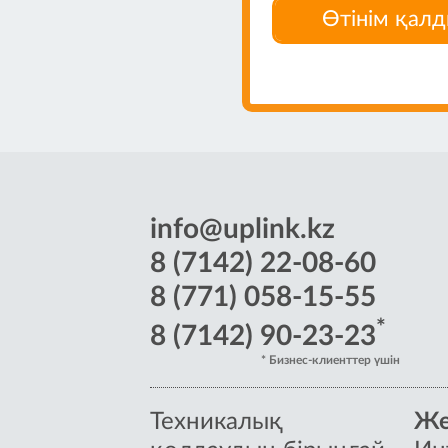
м қалдырыңыз
Өтінім қал
info@uplink.kz
8 (7142) 22-08-60
8 (771) 058-15-55
*
8 (7142) 90-23-23
* Бизнес-клиенттер үшін
Техникалық
Же