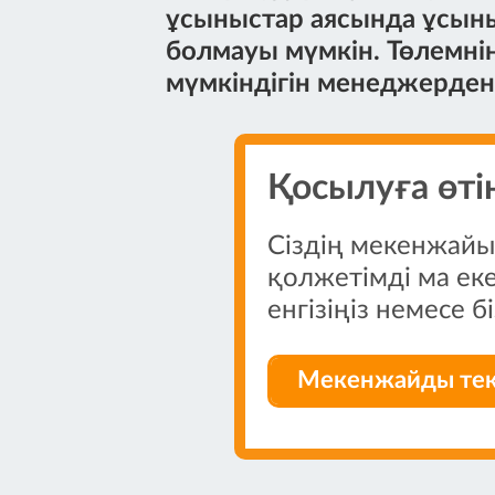
ұсыныстар аясында ұсыны
болмауы мүмкін. Төлемні
мүмкіндігін менеджерден 
Қосылуға өті
Сіздің мекенжай
қолжетімді ма еке
енгізіңіз немесе 
 тексеріңіз
Мекенжайды тек