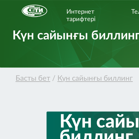
Интернет
Те
тарифтерi
Күн сайынғы биллин
Басты бет
/
Күн сайынғы биллинг