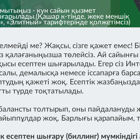
елмейді ме? Жақсы, сізге қажет емес! 
із қалағаныңызша төлейсіз. Ай сайынғ
ысы есептен шығарылады. Егер сіз Инт
салы, демалысқа немесе іссапарға барса
лтудың қажеті жоқ. Есептік жазбаңызда
тты түрде тоқтатылады.
 балансты толтырып, оны пайдалануды ж
н айыппұлдар жоқ. Барлығы қарапайым, 
ік есептен шығару (биллинг) мүмкіндіг