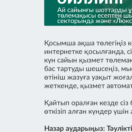
Қосымша ақша төлегіңіз к
интернетке қосылғанда, с
күн сайын қызмет төлемақ
бас тартуды шешсеңіз, мы
өтініш жазуға уақыт жоға
жеткенде, қызмет автома
Қайтып оралған кезде сіз
өткізіп алған күндер үші
Назар аударыңыз: Тәулікт