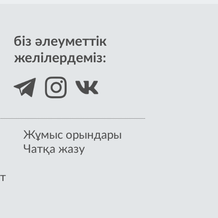
біз әлеуметтік
желілердеміз:
Жұмыс орындары
Чатқа жазу
т