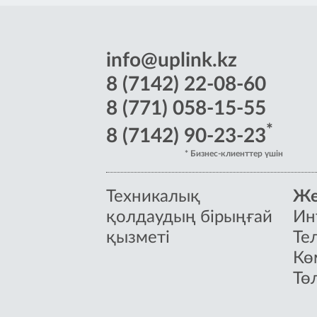
info@uplink.kz
8 (7142) 22-08-60
8 (771) 058-15-55
*
8 (7142) 90-23-23
* Бизнес-клиенттер үшін
Техникалық
Же
қолдаудың бірыңғай
Ин
қызметі
Те
Кө
Тө