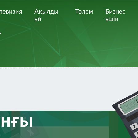
левизия
Ақылды
Төлем
Бизнес
үй
үшін
г