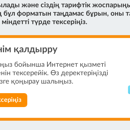
лады және сіздің тарифтік жоспарыңы
ң бұл форматын таңдамас бұрын, оны т
міндетті түрде тексеріңіз.
нім қалдырру
ыңыз бойынша Интернет қызметі
нін тексерейік. Өз деректеріңізді
бізге қоңырау шалыңыз.
серіңіз