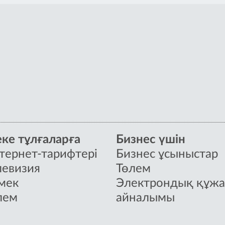
ке тұлғаларға
Бизнес үшін
тернет-тарифтері
Бизнес ұсыныстар
левизия
Төлем
мек
Электрондық құжа
лем
айналымы