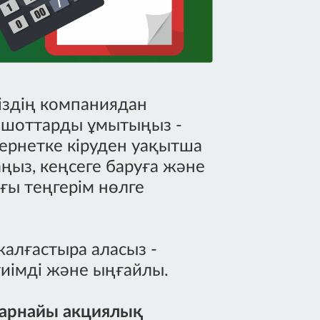
Біздің компаниядан
ы шоттарды ұмытыңыз -
ернетке кіруден уақытша
ңыз, кеңсеге баруға және
ғы теңгерім нөлге
алғастыра аласыз -
тиімді және ыңғайлы.
і арнайы акциялық